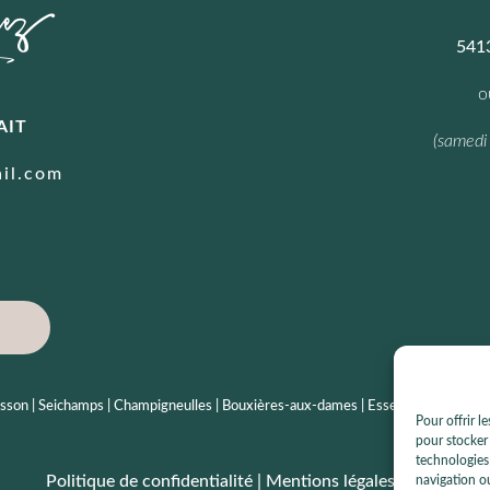
541
o
AIT
(samedi
il.com
on | Seichamps | Champigneulles | Bouxières-aux-dames | Essey-lès-Nancy | Preny
Pour offrir l
pour stocker 
technologies
Politique de confidentialité
|
Mentions légales
|
CGV
navigation ou