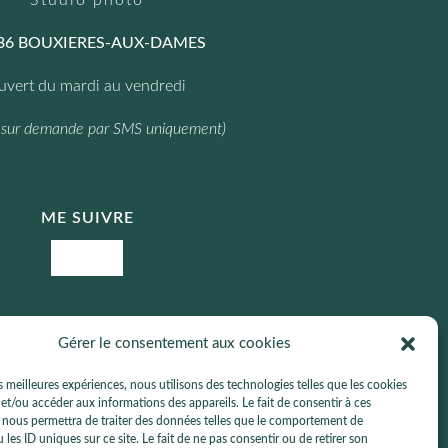
Studio photo
36 BOUXIERES-AUX-DAMES
uvert du mardi au vendredi
 sur demande par SMS uniquement)
ME SUIVRE
Facebook
Instagram
Gérer le consentement aux cookies
 | Malzeville | Liverdun | Saizerais | Luneville
es meilleures expériences, nous utilisons des technologies telles que les cookies
et/ou accéder aux informations des appareils. Le fait de consentir à ces
 nous permettra de traiter des données telles que le comportement de
 les ID uniques sur ce site. Le fait de ne pas consentir ou de retirer son